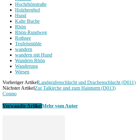
Hochrhönstraße
Holzberghof
Hund
Kalte Buche
Rhön
Rhön-Rundweg
Rothsee
Teufelsmühle
wandern
wandern mit Hund
Wandern Rhön
Wanderung
Wiesen
Vorheriger Artikel
Landgrafenschlucht und Drachenschlucht (D011)
Nächster Artikel
Zur Talkirche und zum Hainturm (D013)
Cosmo
Verwandte Artikel
Mehr vom Autor