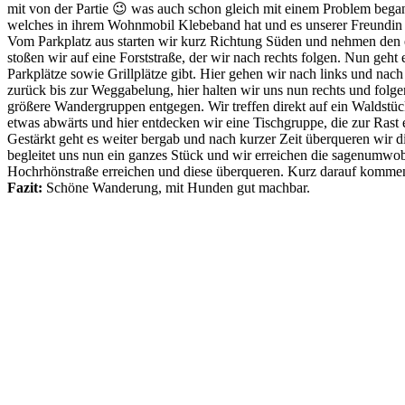
mit von der Partie 😉 was auch schon gleich mit einem Problem begann
welches in ihrem Wohnmobil Klebeband hat und es unserer Freundin zu
Vom Parkplatz aus starten wir kurz Richtung Süden und nehmen den e
stoßen wir auf eine Forststraße, der wir nach rechts folgen. Nun ge
Parkplätze sowie Grillplätze gibt. Hier gehen wir nach links und na
zurück bis zur Weggabelung, hier halten wir uns nun rechts und fol
größere Wandergruppen entgegen. Wir treffen direkt auf ein Waldstüc
etwas abwärts und hier entdecken wir eine Tischgruppe, die zur Rast e
Gestärkt geht es weiter bergab und nach kurzer Zeit überqueren wir
begleitet uns nun ein ganzes Stück und wir erreichen die sagenumw
Hochrhönstraße erreichen und diese überqueren. Kurz darauf kommen
Fazit:
Schöne Wanderung, mit Hunden gut machbar.