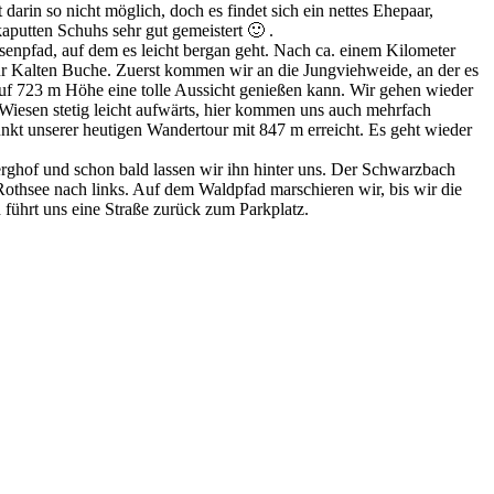
arin so nicht möglich, doch es findet sich ein nettes Ehepaar,
putten Schuhs sehr gut gemeistert 🙂 .
enpfad, auf dem es leicht bergan geht. Nach ca. einem Kilometer
zur Kalten Buche. Zuerst kommen wir an die Jungviehweide, an der es
 auf 723 m Höhe eine tolle Aussicht genießen kann. Wir gehen wieder
Wiesen stetig leicht aufwärts, hier kommen uns auch mehrfach
nkt unserer heutigen Wandertour mit 847 m erreicht. Es geht wieder
rghof und schon bald lassen wir ihn hinter uns. Der Schwarzbach
thsee nach links. Auf dem Waldpfad marschieren wir, bis wir die
ührt uns eine Straße zurück zum Parkplatz.