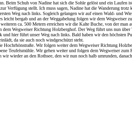
. Beim Schuh von Nadine hat sich die Sohle gelöst und ein Laufen ist d
r Verfügung stellt. Ich muss sagen, Nadine hat die Wanderung trotz ka
rsten Weg nach links. Sogleich gelangen wir auf einen Wald- und Wies
ht es leicht bergab und an der Weggabelung folgen wir dem Wegweiser 
ch weiteren ca. 500 Metern erreichen wir die Kalte Buche, von der man
gen dem Wegweiser Richtung Holzberghof. Der Weg führt uns nun über 
k und hier führt unser Weg nach links. Bald haben wir den höchsten Pu
inlädt, da sie auch noch windgeschützt steht.
 die Hochrhönstraße. Wir folgen weiter dem Wegweiser Richtung Holzbe
obene Teufelsmühle. Wir gehen weiter und folgen dem Wegweiser zum Ro
 wir wieder an den Rothsee, den wir nun noch halb umrunden, danach f