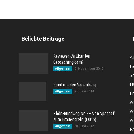
Beliebte Beiträge
Reviewer-Willkür bei
Al
Geocaching.com?
Fi
6. November 2013
Allgemein
S
H
Rund um den Sodenberg
21. Juni 2014
Allgemein
F
W
Wa
Rhön-Rundweg Nr. 2 – Von Sparhof
zum Frauenstein (D015)
W
30. Juni 2012
Allgemein
R