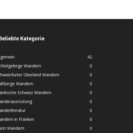
Beliebte Kategorie
lgemein
42
chtelgebirge Wandern
0
chweinfurter Oberland Wandern
0
aßberge Wandern
0
ränkische Schweiz Wandern
0
anderausrüstung
0
nderliteratur
0
andern in Franken
0
hön Wandern
0