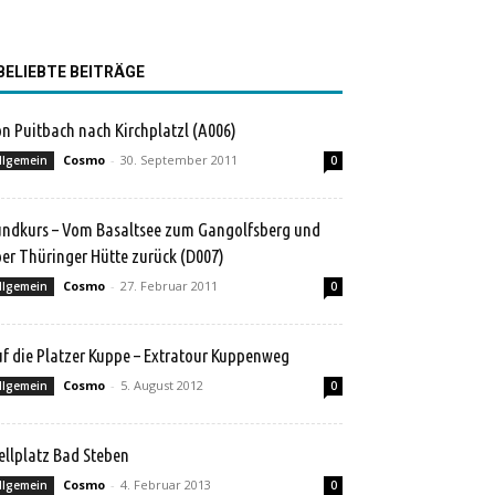
BELIEBTE BEITRÄGE
n Puitbach nach Kirchplatzl (A006)
Cosmo
-
30. September 2011
llgemein
0
ndkurs – Vom Basaltsee zum Gangolfsberg und
er Thüringer Hütte zurück (D007)
Cosmo
-
27. Februar 2011
llgemein
0
f die Platzer Kuppe – Extratour Kuppenweg
Cosmo
-
5. August 2012
llgemein
0
ellplatz Bad Steben
Cosmo
-
4. Februar 2013
llgemein
0