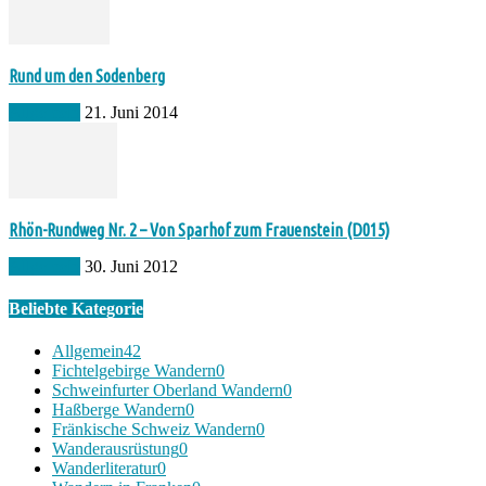
Rund um den Sodenberg
Allgemein
21. Juni 2014
Rhön-Rundweg Nr. 2 – Von Sparhof zum Frauenstein (D015)
Allgemein
30. Juni 2012
Beliebte Kategorie
Allgemein
42
Fichtelgebirge Wandern
0
Schweinfurter Oberland Wandern
0
Haßberge Wandern
0
Fränkische Schweiz Wandern
0
Wanderausrüstung
0
Wanderliteratur
0