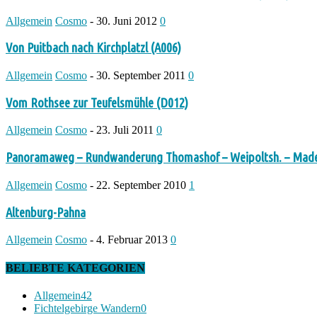
Allgemein
Cosmo
-
30. Juni 2012
0
Von Puitbach nach Kirchplatzl (A006)
Allgemein
Cosmo
-
30. September 2011
0
Vom Rothsee zur Teufelsmühle (D012)
Allgemein
Cosmo
-
23. Juli 2011
0
Panoramaweg – Rundwanderung Thomashof – Weipoltsh. – Made
Allgemein
Cosmo
-
22. September 2010
1
Altenburg-Pahna
Allgemein
Cosmo
-
4. Februar 2013
0
BELIEBTE KATEGORIEN
Allgemein
42
Fichtelgebirge Wandern
0