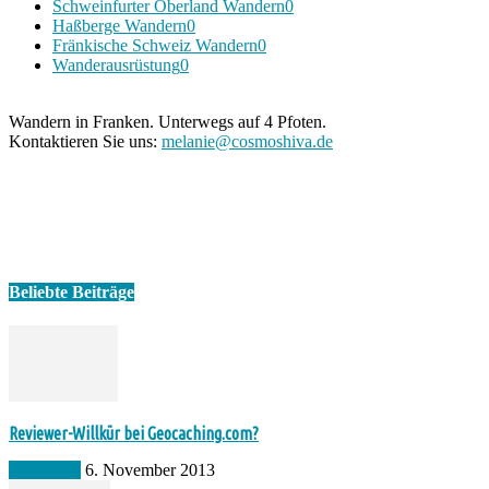
Schweinfurter Oberland Wandern
0
Haßberge Wandern
0
Fränkische Schweiz Wandern
0
Wanderausrüstung
0
Wandern in Franken. Unterwegs auf 4 Pfoten.
Kontaktieren Sie uns:
melanie@cosmoshiva.de
Beliebte Beiträge
Reviewer-Willkür bei Geocaching.com?
Allgemein
6. November 2013