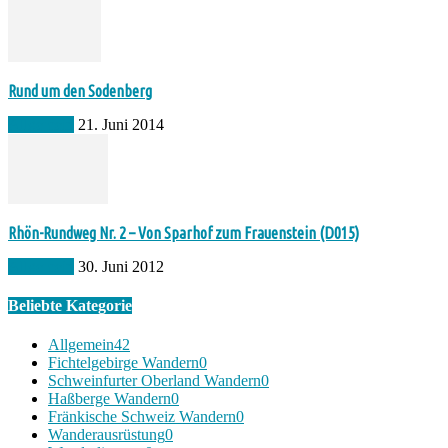
Rund um den Sodenberg
Allgemein
21. Juni 2014
Rhön-Rundweg Nr. 2 – Von Sparhof zum Frauenstein (D015)
Allgemein
30. Juni 2012
Beliebte Kategorie
Allgemein
42
Fichtelgebirge Wandern
0
Schweinfurter Oberland Wandern
0
Haßberge Wandern
0
Fränkische Schweiz Wandern
0
Wanderausrüstung
0