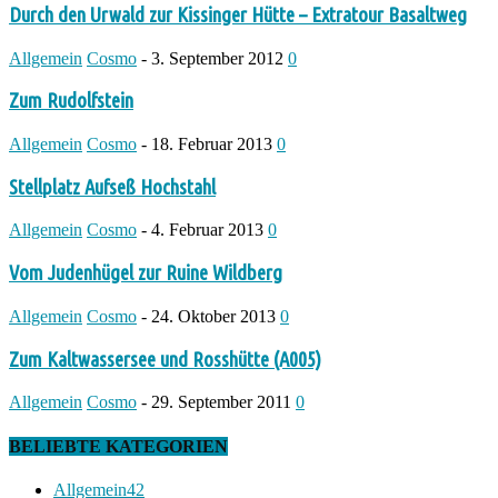
Durch den Urwald zur Kissinger Hütte – Extratour Basaltweg
Allgemein
Cosmo
-
3. September 2012
0
Zum Rudolfstein
Allgemein
Cosmo
-
18. Februar 2013
0
Stellplatz Aufseß Hochstahl
Allgemein
Cosmo
-
4. Februar 2013
0
Vom Judenhügel zur Ruine Wildberg
Allgemein
Cosmo
-
24. Oktober 2013
0
Zum Kaltwassersee und Rosshütte (A005)
Allgemein
Cosmo
-
29. September 2011
0
BELIEBTE KATEGORIEN
Allgemein
42