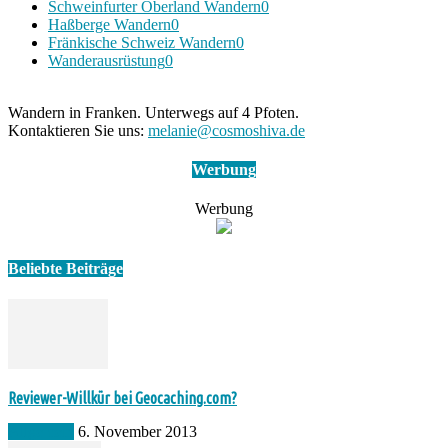
Schweinfurter Oberland Wandern
0
Haßberge Wandern
0
Fränkische Schweiz Wandern
0
Wanderausrüstung
0
Wandern in Franken. Unterwegs auf 4 Pfoten.
Kontaktieren Sie uns:
melanie@cosmoshiva.de
Werbung
Werbung
Beliebte Beiträge
Reviewer-Willkür bei Geocaching.com?
Allgemein
6. November 2013