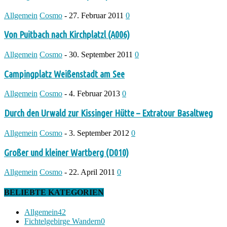
Allgemein
Cosmo
-
27. Februar 2011
0
Von Puitbach nach Kirchplatzl (A006)
Allgemein
Cosmo
-
30. September 2011
0
Campingplatz Weißenstadt am See
Allgemein
Cosmo
-
4. Februar 2013
0
Durch den Urwald zur Kissinger Hütte – Extratour Basaltweg
Allgemein
Cosmo
-
3. September 2012
0
Großer und kleiner Wartberg (D010)
Allgemein
Cosmo
-
22. April 2011
0
BELIEBTE KATEGORIEN
Allgemein
42
Fichtelgebirge Wandern
0