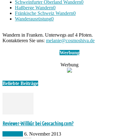
Schweinfurter Oberland Wandern
0
Haßberge Wandern
0
Fränkische Schweiz Wandern
0
Wanderausrüstung
0
Wandern in Franken. Unterwegs auf 4 Pfoten.
Kontaktieren Sie uns:
melanie@cosmoshiva.de
Werbung
Werbung
Beliebte Beiträge
Reviewer-Willkür bei Geocaching.com?
Allgemein
6. November 2013