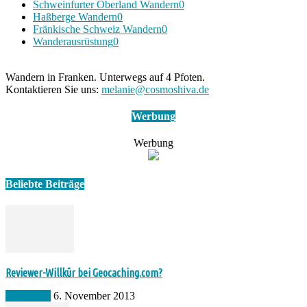
Schweinfurter Oberland Wandern
0
Haßberge Wandern
0
Fränkische Schweiz Wandern
0
Wanderausrüstung
0
Wandern in Franken. Unterwegs auf 4 Pfoten.
Kontaktieren Sie uns:
melanie@cosmoshiva.de
Werbung
Werbung
Beliebte Beiträge
Reviewer-Willkür bei Geocaching.com?
Allgemein
6. November 2013