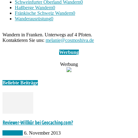
Schweinfurter Oberland Wandern
0
Haßberge Wandern
0
Fränkische Schweiz Wandern
0
Wanderausrüstung
0
Wandern in Franken. Unterwegs auf 4 Pfoten.
Kontaktieren Sie uns:
melanie@cosmoshiva.de
Werbung
Werbung
Beliebte Beiträge
Reviewer-Willkür bei Geocaching.com?
Allgemein
6. November 2013