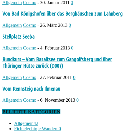
Allgemein
Cosmo
-
30. Januar 2011
0
Von Bad Königshofen über das Berghäuschen zum Lahnberg
Allgemein
Cosmo
-
26. März 2013
0
Stellplatz Seeba
Allgemein
Cosmo
-
4. Februar 2013
0
Rundkurs – Vom Basaltsee zum Gangolfsberg und über
Thüringer Hütte zurück (D007)
Allgemein
Cosmo
-
27. Februar 2011
0
Vom Rennsteig nach Ilmenau
Allgemein
Cosmo
-
6. November 2013
0
BELIEBTE KATEGORIEN
Allgemein
42
Fichtelgebirge Wandern
0