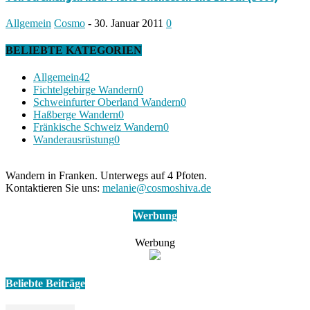
Allgemein
Cosmo
-
30. Januar 2011
0
BELIEBTE KATEGORIEN
Allgemein
42
Fichtelgebirge Wandern
0
Schweinfurter Oberland Wandern
0
Haßberge Wandern
0
Fränkische Schweiz Wandern
0
Wanderausrüstung
0
Wandern in Franken. Unterwegs auf 4 Pfoten.
Kontaktieren Sie uns:
melanie@cosmoshiva.de
Werbung
Werbung
Beliebte Beiträge